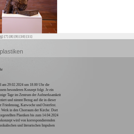
[
6
]
[7]
[8]
[9]
[10]
[11]
plastiken
hr
ird am 29.02.2024 um 18.00 Uhr die
em besonderen Konzept folgt. Je ein
einige Tage im Zentrum der Aufmerksamkeit
ntiert und nimmt Bezug auf die in dieser
er Friedenstag, Karwoche und Osterfest.
as Werk in den Chorraum der Kirche. Dort
orgestellten Plastiken bis zum 14.04.2024
gskonzept wird von korrespondierenden
sikalischen und literarischen Impulsen