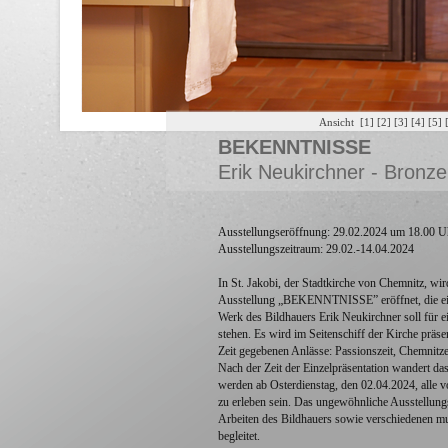
Ansicht
[1]
[2]
[3]
[4]
[5]
BEKENNTNISSE
Erik Neukirchner - Bronze
Ausstellungseröffnung: 29.02.2024 um 18.00 U
Ausstellungszeitraum: 29.02.-14.04.2024
In St. Jakobi, der Stadtkirche von Chemnitz, w
Ausstellung „BEKENNTNISSE” eröffnet, die ein
Werk des Bildhauers Erik Neukirchner soll für 
stehen. Es wird im Seitenschiff der Kirche präse
Zeit gegebenen Anlässe: Passionszeit, Chemnitz
Nach der Zeit der Einzelpräsentation wandert d
werden ab Osterdienstag, den 02.04.2024, alle v
zu erleben sein. Das ungewöhnliche Ausstellun
Arbeiten des Bildhauers sowie verschiedenen mu
begleitet.