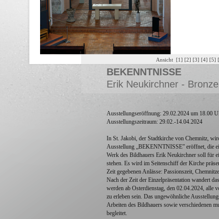
Ansicht
[1]
[2]
[3]
[4]
[5]
BEKENNTNISSE
Erik Neukirchner - Bronze
Ausstellungseröffnung: 29.02.2024 um 18.00 U
Ausstellungszeitraum: 29.02.-14.04.2024
In St. Jakobi, der Stadtkirche von Chemnitz, w
Ausstellung „BEKENNTNISSE” eröffnet, die ein
Werk des Bildhauers Erik Neukirchner soll für 
stehen. Es wird im Seitenschiff der Kirche präse
Zeit gegebenen Anlässe: Passionszeit, Chemnitz
Nach der Zeit der Einzelpräsentation wandert d
werden ab Osterdienstag, den 02.04.2024, alle v
zu erleben sein. Das ungewöhnliche Ausstellun
Arbeiten des Bildhauers sowie verschiedenen mu
begleitet.