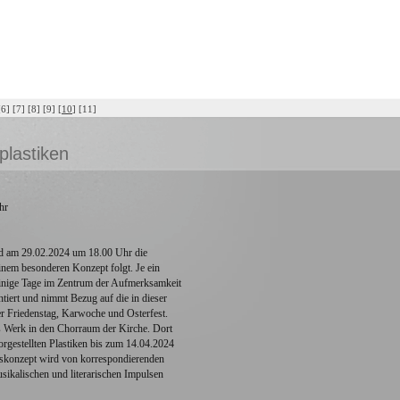
[6]
[7]
[8]
[9]
[
10
]
[11]
plastiken
hr
ird am 29.02.2024 um 18.00 Uhr die
em besonderen Konzept folgt. Je ein
einige Tage im Zentrum der Aufmerksamkeit
ntiert und nimmt Bezug auf die in dieser
er Friedenstag, Karwoche und Osterfest.
as Werk in den Chorraum der Kirche. Dort
orgestellten Plastiken bis zum 14.04.2024
gskonzept wird von korrespondierenden
sikalischen und literarischen Impulsen