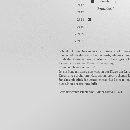
Ruhender Kopf
2013
Portraitkopf
2012
2011
2010
bis 2009
bis 2005
...
Schließlich brauchen sie uns nicht mehr, die Früheen
man entwöhnt sich des Irdischen sanft, wie man den
milde der Mutter entwächst. Aber wir, die so große
Trauer so oft seliger Fortschritt entspringt -
könnten wir sein ohne sie?
Ist die Sage umsonst, dass einst in der Klage um Li
Erstarrung durchdrang; dass erst im erschrockenen R
Jüngling plötzlich für immer enttrat, das Leere in je
hinreißt und tröstet und hilft.
(Aus der ersten Elegie von Rainer Maria Rilke)